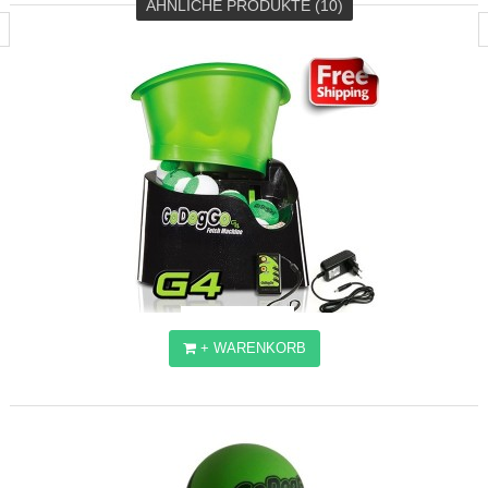
ÄHNLICHE PRODUKTE (10)
+ WARENKORB
GODOGGO ® G4 BALLWURFMASCHINE
183,47€