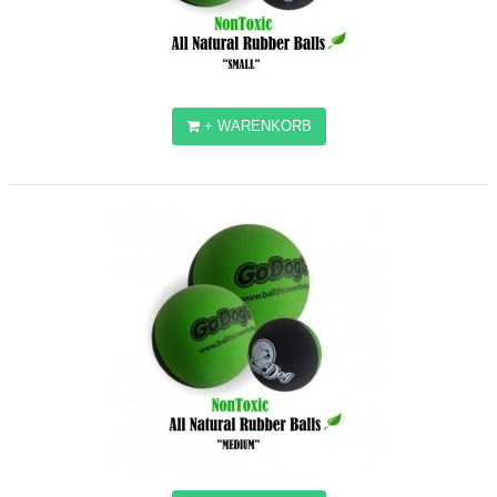
+ WARENKORB
GODOGGO BÄLLE "SMALL"
9,23€