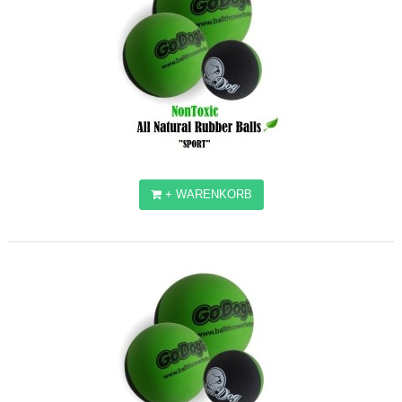
+ WARENKORB
GODOGGO BÄLLE "SPORT"
9,23€