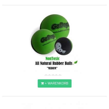
173,22€
+ WARENKORB
GODOGGO BÄLLE "MEDIUM"
9,23€