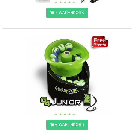
+ WARENKORB
GODOGGO ® G4 BALLWURFMASCHINE
183,47€
+ WARENKORB
GODOGGO ® G4 JR BALLWURFMASCHINE