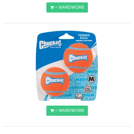
+ WARENKORB
CHUCKIT! ULTRA SQUEAKER S
8,19€
+ WARENKORB
CHUCKIT! TENNIS BALL M
4,09€